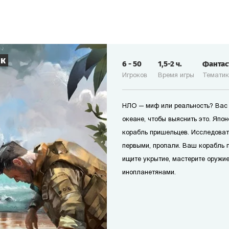
ик
6
-
50
1,5-2
ч.
Фанта
Игроков
Время игры
Темати
НЛО — миф или реальность? Вас 
океане, чтобы выяснить это. Япо
корабль пришельцев. Исследоват
первыми, пропали. Ваш корабль п
ищите укрытие, мастерите оружие
инопланетянами.