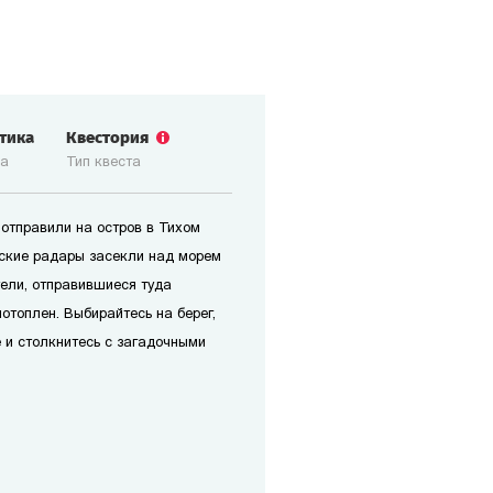
стика
Квестория
ка
Тип квеста
отправили на остров в Тихом
нские радары засекли над морем
ели, отправившиеся туда
отоплен. Выбирайтесь на берег,
 и столкнитесь с загадочными