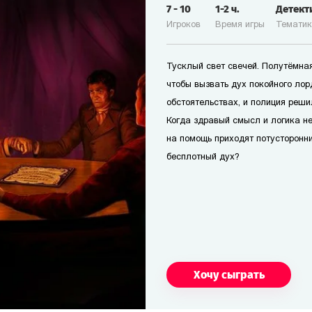
7
-
10
1-2
ч.
Детект
Игроков
Время игры
Темати
Тусклый свет свечей. Полутёмная
чтобы вызвать дух покойного лор
обстоятельствах, и полиция реш
Когда здравый смысл и логика не
на помощь приходят потусторонн
бесплотный дух?
Хочу сыграть