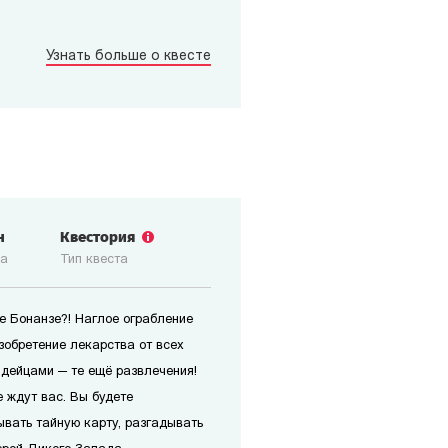
Узнать больше о квесте
н
Квестория
ка
Тип квеста
е Бонанзе?! Наглое ограбление
изобретение лекарства от всех
ндейцами — те ещё развлечения!
 ждут вас. Вы будете
ывать тайную карту, разгадывать