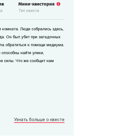
ив
Мини-квестория
ка
Тип квеста
 комната. Люди собрались здесь,
да. Он был убит при загадочных
ила обратиться к помощи медиума.
 способны найти улики,
ие силы. Что же сообщит нам
Узнать больше о квесте