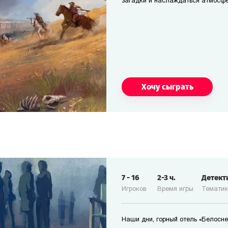
загадки и наслаждаться атмосфе
Хочу сыграть
7
-
16
2-3
ч.
Детект
Игроков
Время игры
Темати
Наши дни, горный отель «Белосне