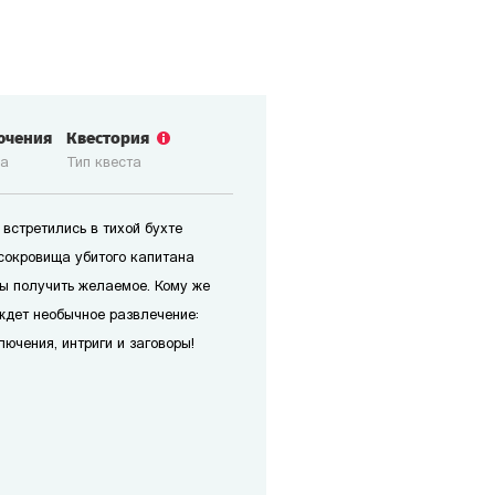
ючения
Квестория
ка
Тип квеста
встретились в тихой бухте
 сокровища убитого капитана
обы получить желаемое. Кому же
ждет необычное развлечение:
ючения, интриги и заговоры!