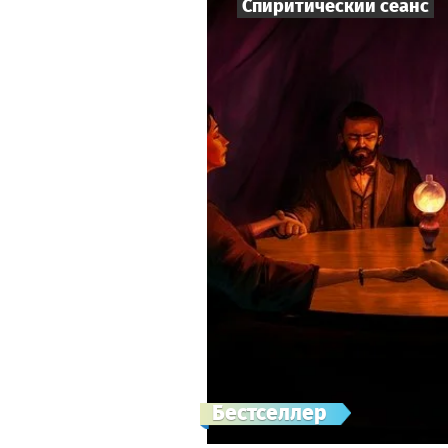
Спиритический сеанс
Бестселлер