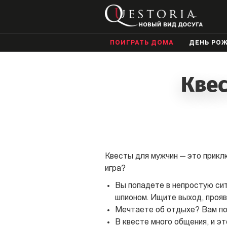
ПОИГРАТЬ ДОМА
ДЕНЬ РО
Квес
Квесты для мужчин — это приклю
игра?
Вы попадете в непростую си
шпионом. Ищите выход, прояв
Мечтаете об отдыхе? Вам п
В квесте много общения, и э