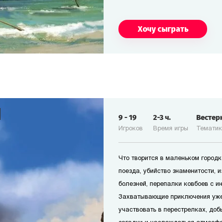
Хочу сыграть
9
-
19
2-3
ч.
Вестер
Игроков
Время игры
Темати
Что творится в маленьком городк
поезда, убийство знаменитости, 
болезней, перепалки ковбоев с и
Захватывающие приключения уже
участвовать в перестрелках, доб