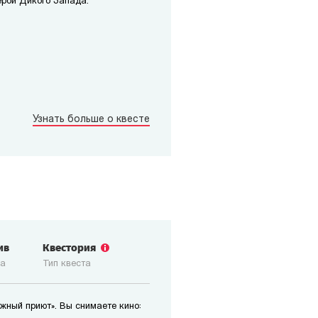
рой Дикого Запада.
Узнать больше о квесте
ив
Квестория
ка
Тип квеста
жный приют». Вы снимаете кино: