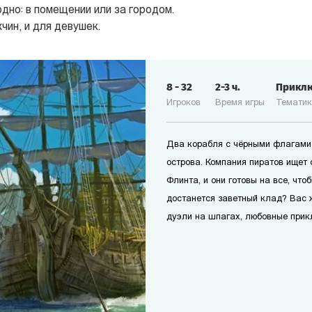
дно: в помещении или за городом.
чин, и для девушек.
8
-
32
2-3
ч.
Прикл
Игроков
Время игры
Темати
Два корабля с чёрными флагами 
острова. Компания пиратов ищет
Флинта, и они готовы на все, чт
достанется заветный клад? Вас 
дуэли на шпагах, любовные прикл