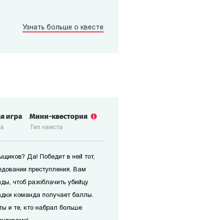
Узнать больше о квесте
ая игра
Мини-квестория
ка
Тип квеста
щиков? Да! Победит в ней тот,
едовании преступления. Вам
ды, чтоб разоблачить убийцу
адки команда получает баллы.
ты и те, кто набрал больше