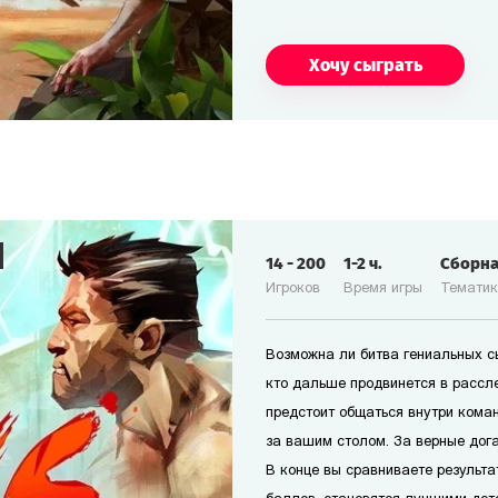
Хочу сыграть
14
-
200
1-2
ч.
Сборн
Игроков
Время игры
Темати
Возможна ли битва гениальных сы
кто дальше продвинется в рассл
предстоит общаться внутри коман
за вашим столом. За верные дог
В конце вы сравниваете результа