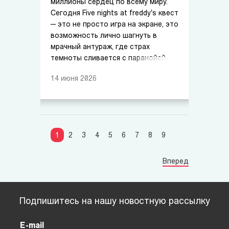
миллионы сердец по всему миру.
Сегодня Five nights at freddy's квест
— это не просто игра на экране, это
возможность лично шагнуть в
мрачный антураж, где страх
темноты сливается с паранойей.
14
июня
2026
1
2
3
4
5
6
7
8
9
Вперед
Подпишитесь на нашу новостную рассылку
E-mail